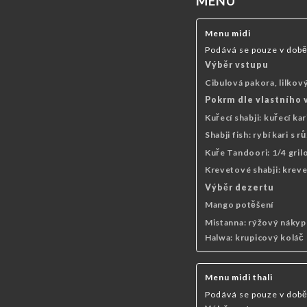
MENU
OVOCNÉ ŠŤÁVY A MINERÁLNÍ VODY
PŘE
Menu midi
Podává se pouze v dob
Výběr vstupu
Cibulová pakora, lilko
Pokrm dle vlastního v
Kuřecí shabji: kuřecí ka
Shabji fish: rybí kari s 
Kuře Tandoori: 1/4 gri
Krevetové shabji: kreve
Výběr dezertu
Mango potěšení
Mistanna: rýžový nákyp
Halwa: krupicový koláč
Menu midi thali
Podává se pouze v dob