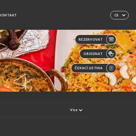
KONTAKT
CS
REZERVOVAT
OBJEDNAT
ČEKACÍ LISTINA
Více
OJE