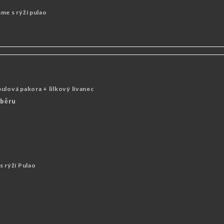
me s rýží pulao
ulová pakora + lilkový lívanec
ýběru
s rýží Pulao