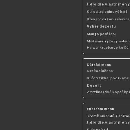
Jídlo dle vlastního v
Kuřecí zeleninové kari
Krevetová kari zelenina
Výběr dezertu
Mango potěšení
Mistanna: rýžový nákyp
Halwa: krupicový koláč
Dětské menu
Deska složená:
Kuřecí tikka: podáváme 
Dezert
Zmrzlina (dvě kopečky 
Expresní menu
Kromě víkendů a státní
Jídlo dle vlastního v
Kuře na kari