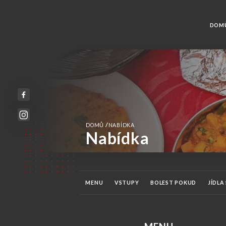
DOM
/
DOMŮ
NABÍDKA
Nabídka
MENU
VSTUPY
BOLEST POKUD
JÍDLA
RYBÍ SPECIALITA
SPECIALITA NA KREVETY