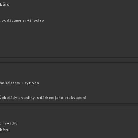
ýběru
: podáváme s rýží pulao
se salátem + sýr Nan
čokolády a vanilky, s dárkem jako překvapení
ch svátků
ýběru