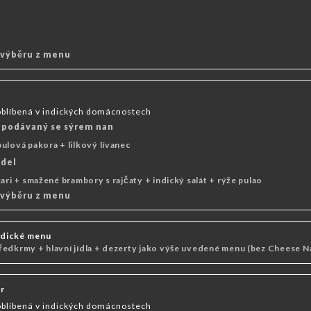
 výběru z menu
oblíbená v indických domácnostech
 podávaný se sýrem nan
ulová pakora + lilkový lívanec
ídel
ari + smažené brambory s rajčaty + indický salát + rýže pulao
 výběru z menu
indické menu
ředkrmy + hlavní jídla + dezerty jako výše uvedené menu (bez Cheese N
er
oblíbená v indických domácnostech