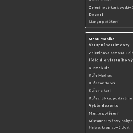
Zeleninové kari: podává
Dezert
Mango potěšení
Menu Monika
Vstupní sortimenty
Zeleninová samosa + cib
Jídlo dle vlastního v
Kurma kuře
Kuře Madras
Kuře tandoori
Kuře na kari
Kuřecí tikka: podáváme 
Výběr dezertu
Mango potěšení
Mistanna: rýžový nákyp
Halwa: krupicový dort