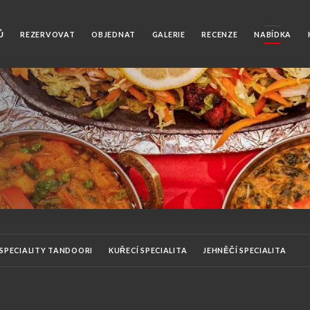
Ů
REZERVOVAT
OBJEDNAT
GALERIE
RECENZE
NABÍDKA
 SPECIALITY TANDOORI
KUŘECÍ SPECIALITA
JEHNĚČÍ SPECIALITA
SPECIALITA KREVET
DOPROVOD
RIZ BASMATI
DEZERTY
NÁP