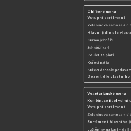
Oblíbené menu
Vstupní sortiment
Zeleninová samosa + cib
Hlavní jídlo dle vlas
Kurma jehněčí
Jehněčí kari
Poulet zalpiazi
Kuřecí patia
Kuřecí dansak: podáváme
Dezert dle vlastního
Vegetariánské menu
Kombinace jídel velmi 
Vstupní sortiment
Zeleninová samosa + cib
Sortiment hlavního j
Luštěniny na kari + dall