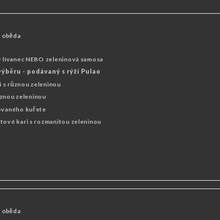
Dkrmy
ČAJE
KAVÁRNA
ě oběda
vý lívanec NEBO zeleninová samosa
ýběru - podávaný s rýží Pulao
ri s různou zeleninou
různou zeleninou
lovaného kuřete
tové kari s rozmanitou zeleninou
ě oběda