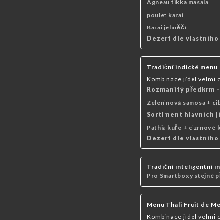
Agneau tikka masala
poulet karai
Karai jehněčí
Dezert dle vlastního
Tradiční indické menu
Kombinace jídel velmi 
Rozmanitý předkrm -
Zeleninová samosa + cib
Sortiment hlavních j
Pathia kuře + cizrnové k
Dezert dle vlastního
Tradiční inteligentní 
Pro Smartboxy stejné p
Menu Thali Fruit de M
Kombinace jídel velmi 