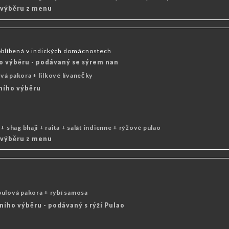
 výběru z menu
oblíbená v indických domácnostech
o výběru - podávaný se sýrem nan
vá pakora + lilkové lívanečky
tního výběru
+ shag bhaji + raita + salát indienne + rýžové pulao
 výběru z menu
bulová pakora + rybí samosa
ního výběru - podávaný s rýží Pulao