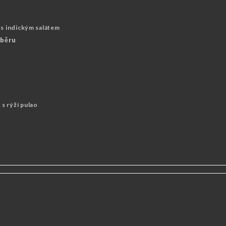
 s indickým salátem
ýběru
s rýží pulao