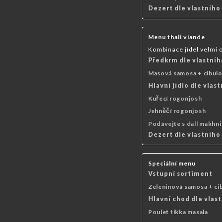
Dezert dle vlastního
Menu thali viande
Kombinace jídel velmi 
Předkrm dle vlastníh
Masová samosa + cibulo
Hlavní jídlo dle vlas
Kuřecí rogonjosh
Jehněčí rogonjosh
Podávejte s dall makhni 
Dezert dle vlastního
Speciální menu
Vstupní sortiment
Zeleninová samosa + ci
Hlavní chod dle vlast
Poulet tikka masala