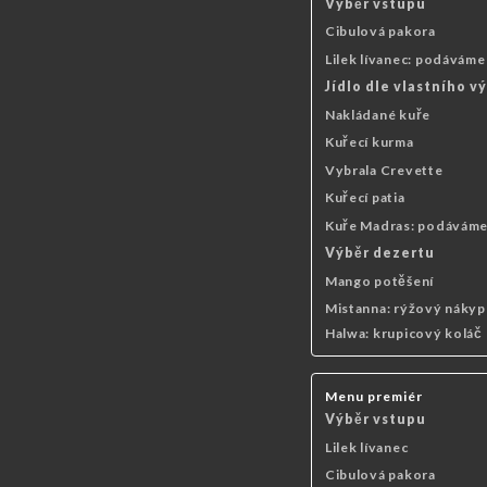
Výběr vstupu
Cibulová pakora
Lilek lívanec: podáváme
Jídlo dle vlastního v
Nakládané kuře
Kuřecí kurma
Vybrala Crevette
Kuřecí patia
Kuře Madras: podáváme 
Výběr dezertu
Mango potěšení
Mistanna: rýžový nákyp
Halwa: krupicový koláč
Menu premiér
Výběr vstupu
Lilek lívanec
Cibulová pakora