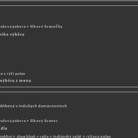
ulová pakora + lilkové lívanečky
tního výběru
 s rýží pulao
 výběru z menu
oblíbená v indických domácnostech
ulová pakora + lilkový lívanec
ídla
 makhni + shag bhaji + raita + indiánský salát + rýžové pulao