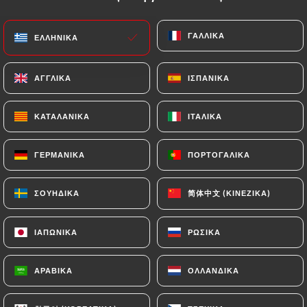
EL
ΜΕΝΟΎ
ΓΑΛΛΙΚΆ
ΓΑΛΛΙΚΆ
ΕΛΛΗΝΙΚΆ
ΕΛΛΗΝΙΚΆ
ΑΓΓΛΙΚΆ
ΑΓΓΛΙΚΆ
ΙΣΠΑΝΙΚΆ
ΙΣΠΑΝΙΚΆ
ΚΑΤΑΛΑΝΙΚΆ
ΚΑΤΑΛΑΝΙΚΆ
ΙΤΑΛΙΚΆ
ΙΤΑΛΙΚΆ
/
ΑΡΧΙΚΉ
ΕΠΑΦΉ
Επαφή
ΓΕΡΜΑΝΙΚΆ
ΓΕΡΜΑΝΙΚΆ
ΠΟΡΤΟΓΑΛΙΚΆ
ΠΟΡΤΟΓΑΛΙΚΆ
简体中文 (ΚΙΝΈΖΙΚΑ)
简体中文 (ΚΙΝΈΖΙΚΑ)
ΣΟΥΗΔΙΚΆ
ΣΟΥΗΔΙΚΆ
ΙΑΠΩΝΙΚΆ
ΙΑΠΩΝΙΚΆ
ΡΩΣΙΚΆ
ΡΩΣΙΚΆ
ΑΡΑΒΙΚΆ
ΑΡΑΒΙΚΆ
ΟΛΛΑΝΔΙΚΆ
ΟΛΛΑΝΔΙΚΆ
Le Monica