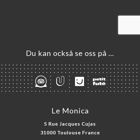
KA
TÄLL
LERI
ÖMEN
NY
Du kan också se oss på …
TAKT
Le Monica
5 Rue Jacques Cujas
31000 Toulouse France