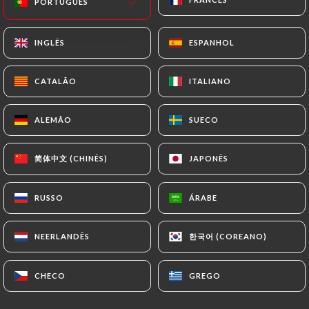
PORTUGUÊS
PORTUGUÊS
PT
MENU
INGLÊS
INGLÊS
ESPANHOL
ESPANHOL
CATALÃO
CATALÃO
ITALIANO
ITALIANO
ALEMÃO
ALEMÃO
SUECO
SUECO
/
PÁGINA INICIAL
AVALIAÇÕES
Avaliações
简体中文 (CHINÊS)
简体中文 (CHINÊS)
JAPONÊS
JAPONÊS
RUSSO
RUSSO
ÁRABE
ÁRABE
63 avaliações no Uniiti
한국어 (COREANO)
한국어 (COREANO)
NEERLANDÊS
NEERLANDÊS
4.6 / 5
CHECO
CHECO
GREGO
GREGO
Avaliações 100% reais e verificadas.